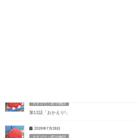
0594-24-5825
■営業時間■ 午前11時〜午後3時頃 ネタが無くなり次第終わります m(_ _)m ■定
休日 ■ 定休日は、水曜日(平日のみ)と不定期にお休みを頂く場合がございますの
で、ホームページなどでご確認をお願いいたします。
最近の投稿
2026年8月8日
大ダコ“たっ君”の物語
第１３話袖ヶ浦から来たお友達
2026年8月6日
大ダコ“たっ君”の物語
第12話「おかえり!」
2026年7月28日
大ダコ“たっ君”の物語