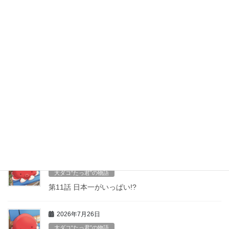
0594-24-5825
■営業時間■ 午前11時〜午後3時頃 ネタが無くなり次第終わります m(_ _)m ■定
休日 ■ 定休日は、水曜日(平日のみ)と不定期にお休みを頂く場合がございますの
で、ホームページなどでご確認をお願いいたします。
最近の投稿
2026年8月6日
大ダコ“たっ君”の物語
第12話「おかえり!」
2026年7月28日
大ダコ“たっ君”の物語
第11話 日本一がいっぱい!?
2026年7月26日
大ダコ“たっ君”の物語