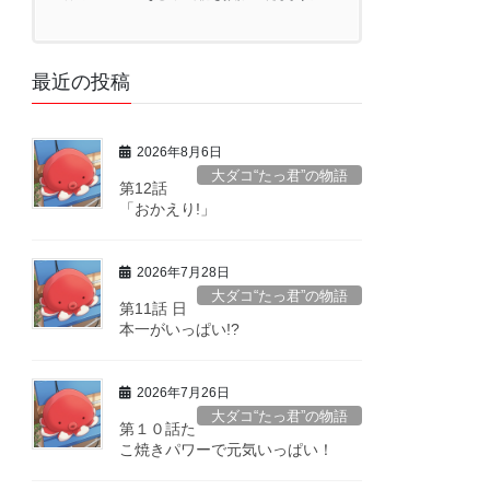
最近の投稿
2026年8月6日
大ダコ“たっ君”の物語
第12話
「おかえり!」
2026年7月28日
大ダコ“たっ君”の物語
第11話 日
本一がいっぱい!?
2026年7月26日
大ダコ“たっ君”の物語
第１０話た
こ焼きパワーで元気いっぱい！