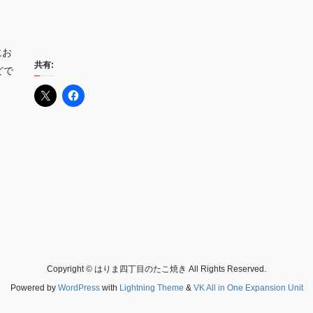
にお
共有:
どで
Copyright © はりま四丁目のたこ焼き All Rights Reserved.
Powered by
WordPress
with
Lightning Theme
&
VK All in One Expansion Unit