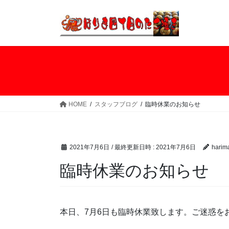
コ
ナ
ン
ビ
テ
ゲ
ン
ー
ツ
シ
へ
ョ
ス
ン
キ
に
ッ
移
HOME
スタッフブログ
臨時休業のお知らせ
プ
動
2021年7月6日
/ 最終更新日時 :
2021年7月6日
harim
臨時休業のお知らせ
本日、7月6日も臨時休業致します。ご迷惑をおか