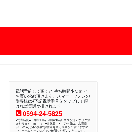
電話予約して頂くと 待ち時間少なめで
お買い求め頂けます。スマートフォンの
御客様は⇩下記電話番号をタップして頂
ければ電話が掛けれます
0594-24-5825
■営業時間■ 午前11時〜午後3時頃 ネタが無くなり次第
終わります m(_ _)m ■定休日 ■ 定休日は、水曜日
(平日のみ)と不定期にお休みを頂く場合がございますの
で、ホームページなどでご確認をお願いいたします。