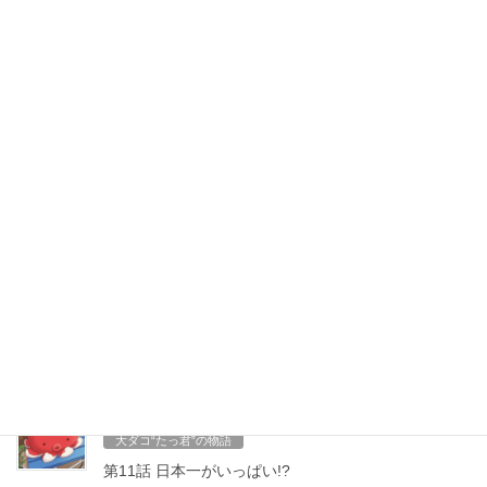
電話予約して頂くと 待ち時間少なめで お買い求め頂けま
す。スマートフォンの御客様は⇩下記電話番号をタップして
頂ければ電話が掛けれます
0594-24-5825
■営業時間■ 午前11時〜午後3時頃 ネタが無くなり次第終わります m(_ _)m ■定
休日 ■ 定休日は、水曜日(平日のみ)と不定期にお休みを頂く場合がございますの
で、ホームページなどでご確認をお願いいたします。
最近の投稿
2026年8月6日
大ダコ“たっ君”の物語
第12話「おかえり!」
2026年7月28日
大ダコ“たっ君”の物語
第11話 日本一がいっぱい!?