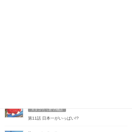
す。スマートフォンの御客様は⇩下記電話番号をタップして
頂ければ電話が掛けれます
0594-24-5825
■営業時間■ 午前11時〜午後3時頃 ネタが無くなり次第終わります m(_ _)m ■定
休日 ■ 定休日は、水曜日(平日のみ)と不定期にお休みを頂く場合がございますの
で、ホームページなどでご確認をお願いいたします。
最近の投稿
2026年8月6日
大ダコ“たっ君”の物語
第12話「おかえり!」
2026年7月28日
大ダコ“たっ君”の物語
第11話 日本一がいっぱい!?