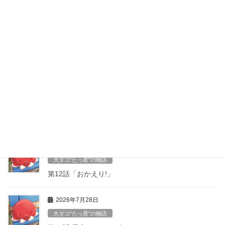
0594-24-5825
■営業時間■ 午前11時〜午後3時頃 ネタが無くなり次第終わります m(_ _)m ■定
休日 ■ 定休日は、水曜日(平日のみ)と不定期にお休みを頂く場合がございますの
で、ホームページなどでご確認をお願いいたします。
最近の投稿
2026年8月8日
大ダコ“たっ君”の物語
第１３話袖ヶ浦から来たお友達
2026年8月6日
大ダコ“たっ君”の物語
第12話「おかえり!」
2026年7月28日
大ダコ“たっ君”の物語